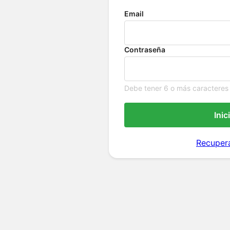
Email
Contraseña
Debe tener 6 o más caracteres
Inic
Recuper