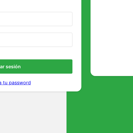
iar sesión
a tu password